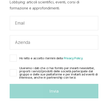
Lobbying: articoli scientifici, eventi, corsi di
formazione e approfondimenti.
L'autore
Ho letto e accetto i termini della
Privacy Policy
.
Margherita Bonsignore
Useremo i dati che ci hai fornito per inviarti newsletter,
proporti i servizi/prodotti delle società partecipate dal
PUBLIC AFFAIRS ANALYST
gruppo e delle sue piattaforme e per invitarti ad eventi di
interesse, anche in partnership con terzi.
Invia