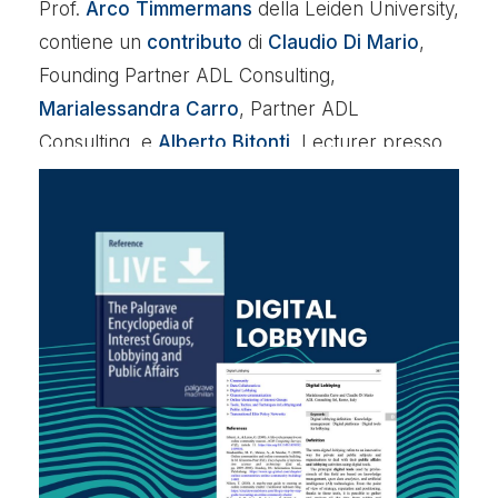
Prof.
Arco Timmermans
della Leiden University,
contiene un
contributo
di
Claudio Di Mario
,
Founding Partner ADL Consulting,
Marialessandra Carro
, Partner ADL
Consulting, e
Alberto Bitonti
, Lecturer presso
l’Università della Svizzera Italiana.