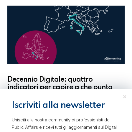
Decennio Digitale: quattro
indicatori per capire a che punto
siamo con la digitalizzazione in
Italia
Iscriviti alla newsletter
Data Analysis
Data Room
Digital Lobbying
Public Affairs
Unisciti alla nostra community di professionisti del
Public Affairs e ricevi tutti gli aggiornamenti sul Digital
8 Marzo 2024