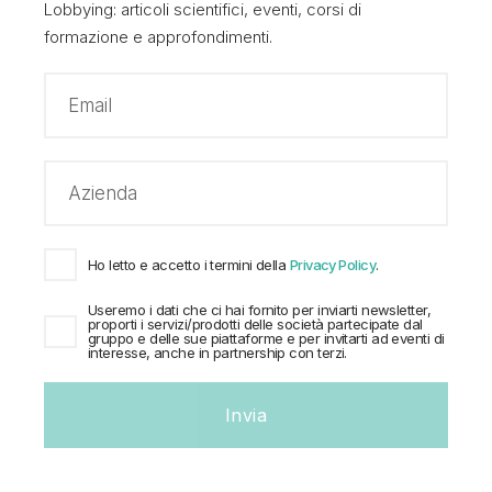
Lobbying: articoli scientifici, eventi, corsi di
formazione e approfondimenti.
Ho letto e accetto i termini della
Privacy Policy
.
Useremo i dati che ci hai fornito per inviarti newsletter,
proporti i servizi/prodotti delle società partecipate dal
Evidence-based Lobbying: di cosa si
gruppo e delle sue piattaforme e per invitarti ad eventi di
interesse, anche in partnership con terzi.
tratta e come metterlo in atto
Data Analysis
Digital Lobbying
Public Affairs
Strategia
Invia
ADL Consulting
11 Ottobre 2023