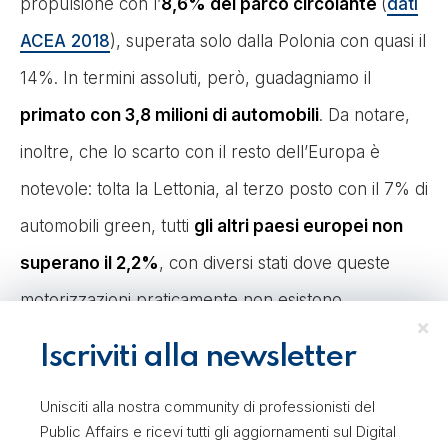
propulsione con l’
8,6% del parco circolante
(
dati
ACEA 2018
), superata solo dalla Polonia con quasi il
14%. In termini assoluti, però, guadagniamo il
primato con 3,8 milioni di automobili
. Da notare,
inoltre, che lo scarto con il resto dell’Europa è
notevole: tolta la Lettonia, al terzo posto con il 7% di
automobili green, tutti
gli altri paesi europei non
superano il 2,2%
, con diversi stati dove queste
motorizzazioni praticamente non esistono.
Iscriviti alla newsletter
Unisciti alla nostra community di professionisti del
Questi veicoli potrebbero essere
molto utili nella
Public Affairs e ricevi tutti gli aggiornamenti sul Digital