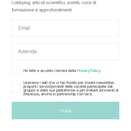
fase di transizione
verso una mobilità elettrica a
Lobbying: articoli scientifici, eventi, corsi di
formazione e approfondimenti.
zero emissioni. Ricordiamo che l’obiettivo primario
dev’essere l’abbattimento delle emissioni con
un’ottica tecnologicamente neutrale e a medio
periodo
. Per questi motivi, non considerare questo
tipo di combustibili (e ancora di più il biometano)
risulta paradossale in un paese dove l’infrastruttura
Ho letto e accetto i termini della
Privacy Policy
.
di ricarica esiste già, la propensione a questo tipo di
Useremo i dati che ci hai fornito per inviarti newsletter,
proporti i servizi/prodotti delle società partecipate dal
tecnologia c’è e i costi delle autovetture sono
gruppo e delle sue piattaforme e per invitarti ad eventi di
interesse, anche in partnership con terzi.
contenuti.
Invia
Per la verità, il
PNIEC
(Piano Nazionale Energia e
Clima) al 2030 assegna ai
biocarburanti
, e al