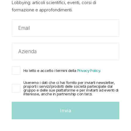
Democratico
. A livello mediatico, rilevante è stata la
Lobbying: articoli scientifici, eventi, corsi di
formazione e approfondimenti.
presenza dei parlamentari Luciano Nobili (ex PD,
dal 19 settembre 2019 confluito in IV) e Tommaso
Nannicini (PD) al sit-in organizzato da Legambiente
di fronte al MIT a fine novembre 2019 per chiedere
subito nuove regole di circolazione su strada per i
dispositivi di micro-mobilità.
Ho letto e accetto i termini della
Privacy Policy
.
Useremo i dati che ci hai fornito per inviarti newsletter,
proporti i servizi/prodotti delle società partecipate dal
gruppo e delle sue piattaforme e per invitarti ad eventi di
interesse, anche in partnership con terzi.
Da quest’estate partirà la sperimentazione
della cosiddetta micromobilità elettrica. Ci
muoveremo sulle strade delle nostre città
con innovativi monopattini elettrici,
segway, monowheel e hoverboard. La
rivoluzione che avevamo promesso sta
Invia