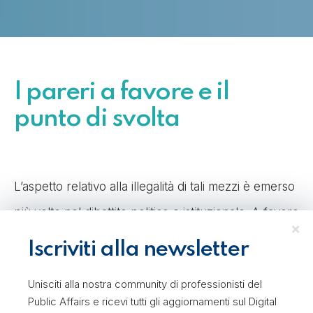
I pareri a favore e il
punto di svolta
L’aspetto relativo alla illegalità di tali mezzi è emerso
più volte nel dibattito politico e istituzionale. A favore
della micro-mobilità, si sono espressi soprattutto il
Iscriviti alla newsletter
Movimento 5 Stelle
(a sostegno dell’operato del
Unisciti alla nostra community di professionisti del
Ministro Toninelli),
Italia Viva
e il
Partito
Public Affairs e ricevi tutti gli aggiornamenti sul Digital