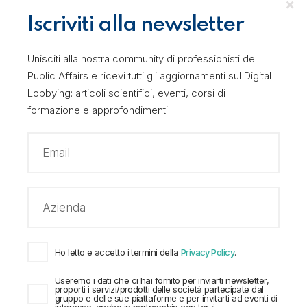
Iscriviti alla newsletter
Academy
Unisciti alla nostra community di professionisti del
Public Affairs e ricevi tutti gli aggiornamenti sul Digital
Corsi
Lobbying: articoli scientifici, eventi, corsi di
formazione e approfondimenti.
Destinatari
Testimonianze
Lingue
English
Ho letto e accetto i termini della
Privacy Policy
.
Italiano
Useremo i dati che ci hai fornito per inviarti newsletter,
proporti i servizi/prodotti delle società partecipate dal
gruppo e delle sue piattaforme e per invitarti ad eventi di