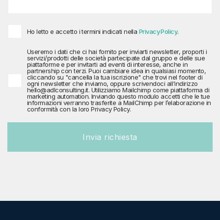
Ho letto e accetto i termini indicati nella
Privacy Policy
.
Useremo i dati che ci hai fornito per inviarti newsletter, proporti i
servizi/prodotti delle società partecipate dal gruppo e delle sue
piattaforme e per invitarti ad eventi di interesse, anche in
partnership con terzi. Puoi cambiare idea in qualsiasi momento,
cliccando su "cancella la tua iscrizione" che trovi nel footer di
ogni newsletter che inviamo, oppure scrivendoci all'indirizzo
hello@adlconsulting.it. Utilizziamo Mailchimp come piattaforma di
marketing automation. Inviando questo modulo accetti che le tue
informazioni verranno trasferite a MailChimp per l’elaborazione in
conformità con la loro Privacy Policy.
Invia richiesta